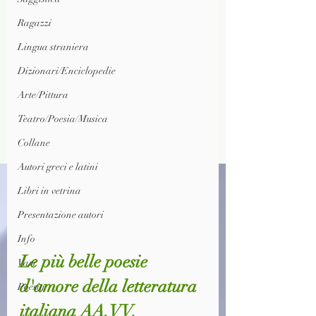
Ragazzi
Lingua straniera
Dizionari/Enciclopedie
Arte/Pittura
Teatro/Poesia/Musica
Collane
Autori greci e latini
Libri in vetrina
Presentazione autori
Info
Le più belle poesie 
Vari
d'amore della letteratura 
Poesia
italiana AA.VV.