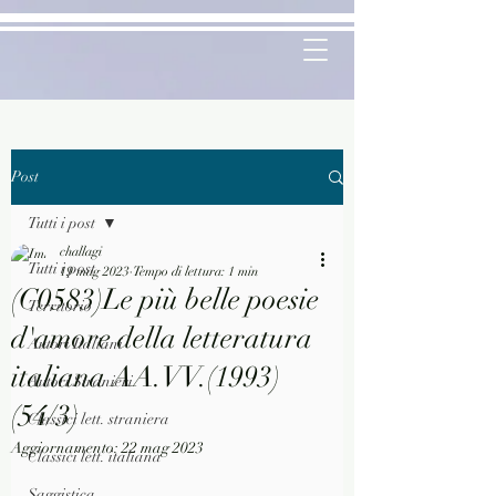
Post
Tutti i post
challagi
Tutti i post
19 mag 2023
Tempo di lettura: 1 min
(C0583)Le più belle poesie
Territorio
d'amore della letteratura
Autori Italiani
italiana AA.VV.(1993)
Autori Stranieri
(54/3)
Classici lett. straniera
Aggiornamento:
22 mag 2023
Classici lett. italiana
Saggistica