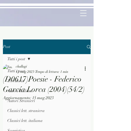
Post
Tutti i post
challagi
Tutti i post
13 mag 2023
Tempo di lettura: 1 min
(D0617)Poesie - Federico
Territorio
García Lorca (2004)(54/2)
Autori Italiani
Aggiornamento:
15 mag 2023
Autori Stranieri
Classici lett. straniera
Classici lett. italiana
Saggistica