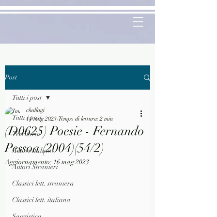
Post
Tutti i post
challagi
Tutti i post
14 mag 2023
Tempo di lettura: 2 min
(D0625) Poesie - Fernando
Territorio
Pessoa (2004)(54/2)
Autori Italiani
Aggiornamento:
16 mag 2023
Autori Stranieri
Classici lett. straniera
Classici lett. italiana
Saggistica