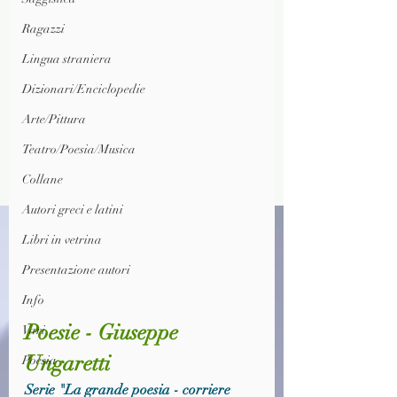
Ragazzi
Lingua straniera
Dizionari/Enciclopedie
Arte/Pittura
Teatro/Poesia/Musica
Collane
Autori greci e latini
Libri in vetrina
Presentazione autori
Info
Poesie - Giuseppe 
Vari
Ungaretti
Poesia
Serie "La grande poesia - corriere 