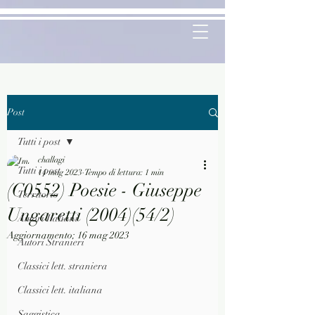
Post
Tutti i post
challagi
Tutti i post
14 mag 2023
Tempo di lettura: 1 min
(C0552) Poesie - Giuseppe
Territorio
Ungaretti (2004)(54/2)
Autori Italiani
Aggiornamento:
16 mag 2023
Autori Stranieri
Classici lett. straniera
Classici lett. italiana
Saggistica