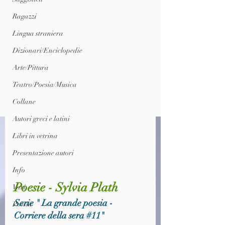
Ragazzi
Lingua straniera
Dizionari/Enciclopedie
Arte/Pittura
Teatro/Poesia/Musica
Collane
Autori greci e latini
Libri in vetrina
Presentazione autori
Info
Poesie - Sylvia Plath
Vari
Serie " La grande poesia - 
Poesia
Corriere della sera 
#11
"