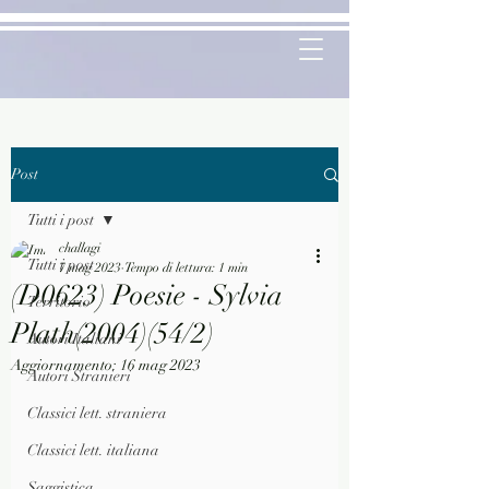
Post
Tutti i post
challagi
Tutti i post
7 mag 2023
Tempo di lettura: 1 min
(D0623) Poesie - Sylvia
Territorio
Plath(2004)(54/2)
Autori Italiani
Aggiornamento:
16 mag 2023
Autori Stranieri
Classici lett. straniera
Classici lett. italiana
Saggistica