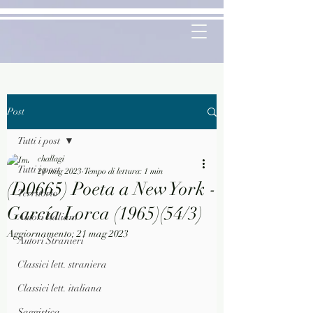
Post
Tutti i post
challagi
Tutti i post
20 mag 2023
Tempo di lettura: 1 min
(D0665) Poeta a New York -
Territorio
García Lorca (1965)(54/3)
Autori Italiani
Aggiornamento:
21 mag 2023
Autori Stranieri
Classici lett. straniera
Classici lett. italiana
Saggistica