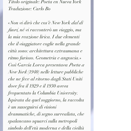
Titolo originale: Poeta en Nueva York
Traduzione: Carlo Bo
«Non vi dirò che cos'è New York 
dal di 
fuori
, né vi racconterò un viaggio, ma 
la mia reazione lirica. I due elementi 
che il viaggiatore coglie nella grande 
città sono: architettura extraumana e 
ritmo furioso. Geometria e angoscia.» 
Così García Lorca presentava 
Poeta a 
New York
 (1940) nelle letture pubbliche 
che ne fece al ritorno dagli Stati Uniti 
dove fra il 1929 e il 1930 aveva 
frequentato la Columbia University. 
Ispirata da quel soggiorno, la raccolta 
è un susseguirsi di visioni 
drammatiche, di segno surrealista, che 
spalancano squarci sulla metropoli 
simbolo dell'età moderna e della civiltà 