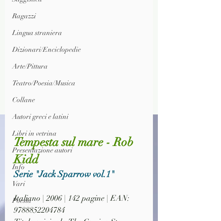
Ragazzi
Lingua straniera
Dizionari/Enciclopedie
Arte/Pittura
Teatro/Poesia/Musica
Collane
Autori greci e latini
Libri in vetrina
Tempesta sul mare - Rob 
Presentazione autori
Kidd
Info
Serie "Jack Sparrow vol.1"
Vari
Italiano | 2006 | 142 pagine | EAN: 
Poesia
9788852204784