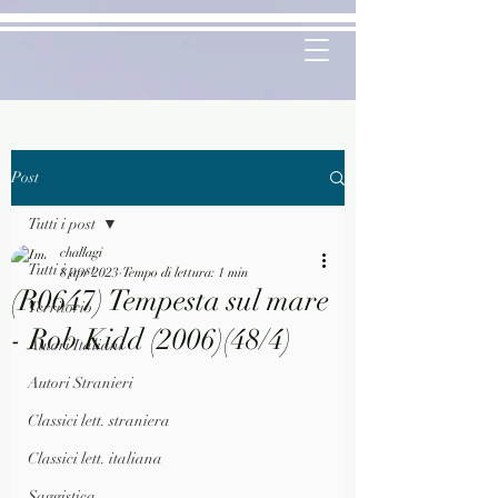
Post
Tutti i post
challagi
Tutti i post
8 apr 2023
Tempo di lettura: 1 min
(R0647) Tempesta sul mare
Territorio
- Rob Kidd (2006)(48/4)
Autori Italiani
Autori Stranieri
Classici lett. straniera
Classici lett. italiana
Saggistica