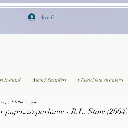
Accedi
i Italiani
Autori Stranieri
Classici lett. straniera
istica
empo di lettura: 1 min
Ragazzi
Lingua straniera
Dizionari/En
r pupazzo parlante - R.L. Stine (2004)
a/Musica
Collane
Autori greci e latini
Libri in