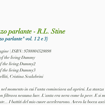
zo parlante - R.L. Stine
o parlante" vol. 1 2 e 3)
 pagine | ISBN: 9788804528098
t of the living Dummy
              Night of the living Dummy2
              Night of the living Dummy3
lliti, Cristina Scalabrini
o nel momento in cui l'anta cominciava ad aprirsi. La stanza
on filtrava nessuna luce. L'anta era nera come la pece. E si 
e... I battiti del mio cuore accelerarono. Avevo la bocca asci