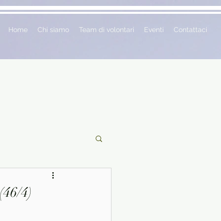
Home
Chi siamo
Team di volontari
Eventi
Contattaci
ciclopedie
(46/4)
 vetrina