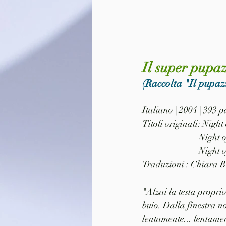
Il super pupaz
(Raccolta "Il pupazz
Italiano | 2004 | 393
Titoli originali: Nigh
              
              
Traduzioni : Chiara Be
"Alzai la testa propri
buio. Dalla finestra n
lentamente... lentament