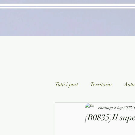
Tutti i post
Territorio
Autor
Classici lett. italiana
challagi
8 lug 2023
Sagg
T
(R0835)Il supe
Arte/Pittura
Teatro/Poesi