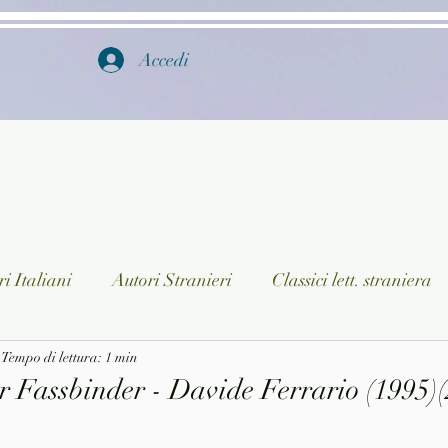
Accedi
i Italiani
Autori Stranieri
Classici lett. straniera
istica
Tempo di lettura: 1 min
Ragazzi
Lingua straniera
Dizionari/En
r Fassbinder - Davide Ferrario (1995)(
a/Musica
Collane
Autori greci e latini
Libri in