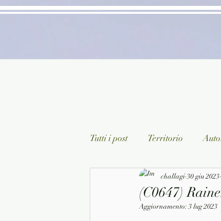
Tutti i post
Territorio
Autor
Classici lett. italiana
challagi
30 giu 2023
Sagg
(C0647) Raine
Aggiornamento:
3 lug 2023
Arte/Pittura
Teatro/Poesi