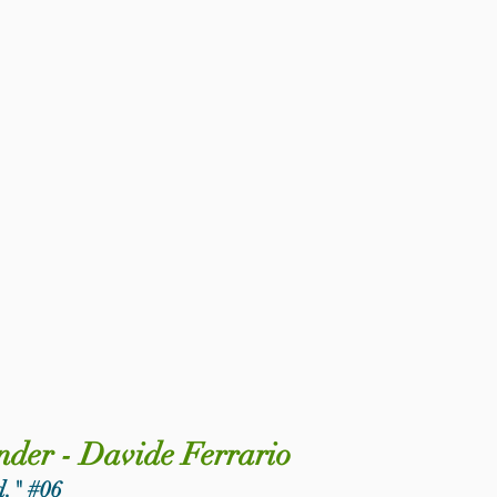
nder - Davide Ferrario
d." 
#06